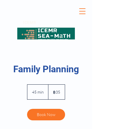
ICEMR
Family Planning
35
บาท
45 min
4
฿35
ไทย
5
m
i
n
Book Now